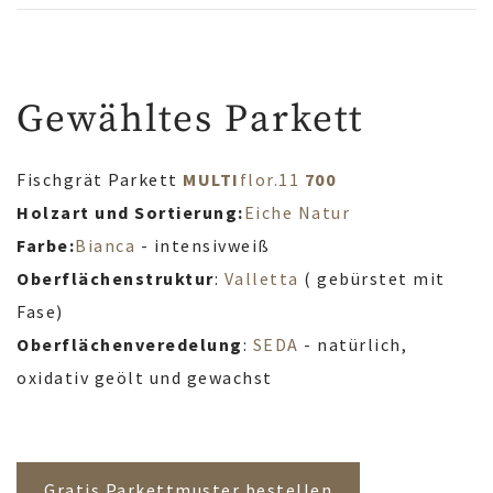
Gewähltes Parkett
Fischgrät Parkett
MULTI
flor.11
700
Holzart und Sortierung:
Eiche
Natur
Farbe:
Bianca
- intensivweiß
Oberflächenstruktur
:
Valletta
( gebürstet mit
Fase)
Oberflächenveredelung
:
SEDA
- natürlich,
oxidativ geölt und gewachst
Gratis Parkettmuster bestellen