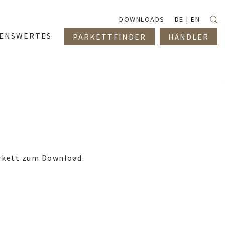
Suc
DOWNLOADS
DE
EN
SENSWERTES
PARKETTFINDER
HÄNDLER
arkett zum Download.