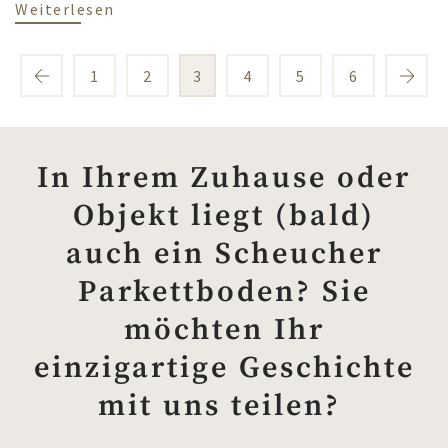
über Verlegt, um zu bleiben: der Parket
Weiterlesen
1
2
3
4
5
6
In Ihrem Zuhause oder
Objekt liegt (bald)
auch ein Scheucher
Parkettboden? Sie
möchten Ihr
einzigartige Geschichte
mit uns teilen?