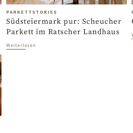
PARKETTSTORIES
Südsteiermark pur: Scheucher
Parkett im Ratscher Landhaus
of Greflgut
über Südsteiermark pur: Scheucher Par
Weiterlesen