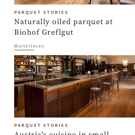
PARQUET STORIES
Naturally oiled parquet at
Biohof Greflgut
über Naturally oiled parquet at Bioh
Weiterlesen
PARQUET STORIES
Austria's cuisine in small