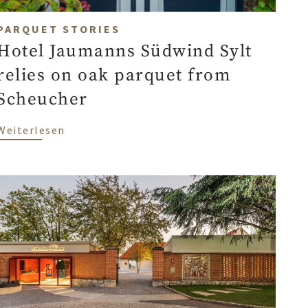
PARQUET STORIES
Hotel Jaumanns Südwind Sylt
relies on oak parquet from
Scheucher
über Hotel Jaumanns Südwind Sylt relies 
Weiterlesen
g at Oliver kocht – atmosphere meets everyday practi