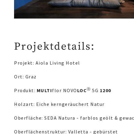
Projektdetails:
Projekt: Aiola Living Hotel
Ort: Graz
Ⓡ
Produkt:
MULTI
flor NOVO
LOC
5G
1200
Holzart: Eiche kerngeräuchert Natur
Oberfläche: SEDA Natura - farblos geölt & gewa
Oberflächenstruktur: Valletta - gebürstet