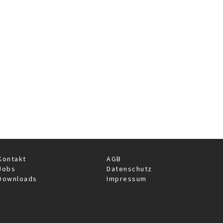
rquet at the Feinkosterei Schwarzhirsch
Kontakt
AGB
Jobs
Datenschutz
Downloads
Impressum