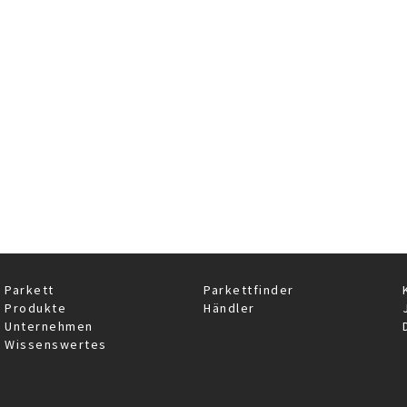
mat meets parquet plank in large format - Scheucher pa
Parkett
Parkettfinder
Produkte
Händler
Unternehmen
Wissenswertes