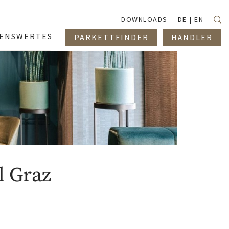
Suc
DOWNLOADS
DE
EN
SENSWERTES
PARKETTFINDER
HÄNDLER
l Graz