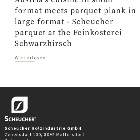
format meets parquet plank in
large format - Scheucher
parquet at the Feinkosterei
Schwarzhirsch
über Austria's cuisine in small for
Weiterlesen
Scheucher Holzindustrie GmbH
Zehensdorf 100, 8092 Mettersdorf