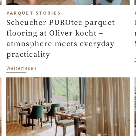
PARQUET STORIES
Scheucher PUROtec parquet
flooring at Oliver kocht –
atmosphere meets everyday
practicality
otschreipass – Natürliche Architektur mit Charakter
über Scheucher PUROtec parquet floorin
Weiterlesen