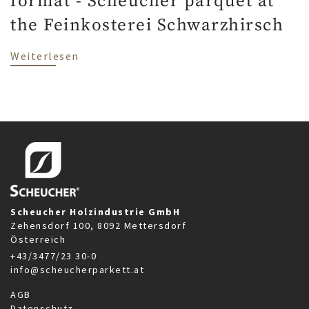
format - Scheucher parquet at
the Feinkosterei Schwarzhirsch
über Austria's cuisine in small format 
Weiterlesen
Scheucher Holzindustrie GmbH
Zehensdorf 100, 8092 Mettersdorf
Österreich
+43/3477/23 30-0
info@scheucherparkett.at
AGB
Datenschutz