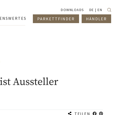
Suc
DOWNLOADS
DE
EN
SENSWERTES
PARKETTFINDER
HÄNDLER
ist Aussteller
TEILEN