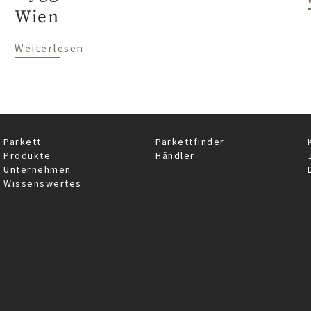
Wien
über Landhausdiele Eiche Polarwhite in
Weiterlesen
Parkett
Parkettfinder
Produkte
Händler
Unternehmen
Wissenswertes