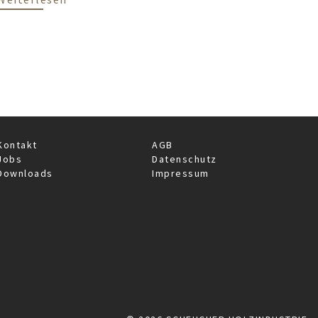
 der Aurora Rooftop Bar: Hygge-Gefühl mit Blick über
Kontakt
AGB
Jobs
Datenschutz
Downloads
Impressum