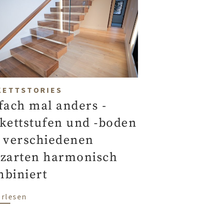
KETTSTORIES
fach mal anders -
kettstufen und -boden
 verschiedenen
se 2024
zarten harmonisch
biniert
über Einfach mal anders - Parkettstufen und -
erlesen
t Französisch Fischgrät Parkett von Scheucher bei Cla