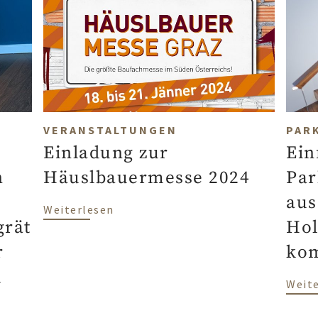
VERANSTALTUNGEN
PAR
Einladung zur
Ein
n
Häuslbauermesse 2024
Par
l
aus
über Einladung zur Häuslbauermes
Weiterlesen
grät
Hol
r
kom
m
Weit
weg und doch zuhause: Ein interkontinentaler Stil mi