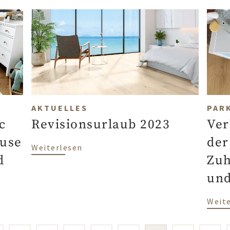
AKTUELLES
PAR
c
Revisionsurlaub 2023
Ver
ause
der
über Revisionsurlaub 2023
Weiterlesen
d
Zuh
und
 Chic mit Parkett - das Zuhause von Verena, Lukas un
Weit