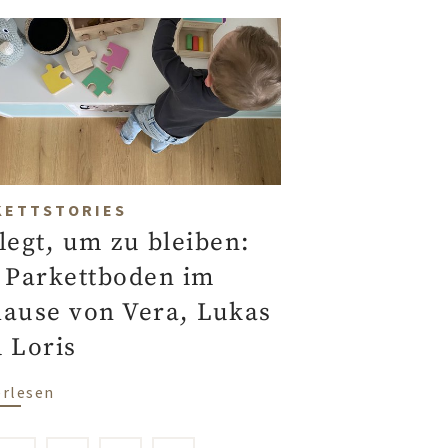
KETTSTORIES
legt, um zu bleiben:
 Parkettboden im
ause von Vera, Lukas
 Loris
d Sohn Vincent
über Verlegt, um zu bleiben: der Parkettboden 
erlesen