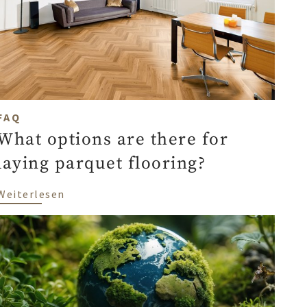
FAQ
What options are there for
laying parquet flooring?
ng - which is better?
über What options are there for laying par
Weiterlesen