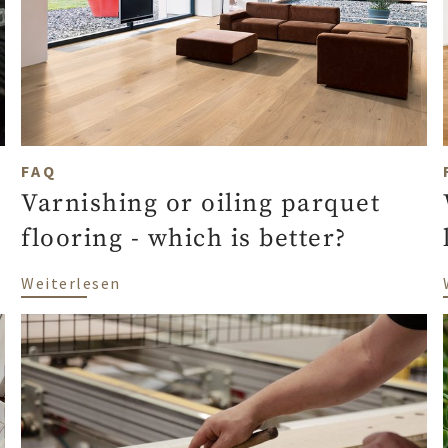
FAQ
Varnishing or oiling parquet
flooring - which is better?
etter?
über Varnishing or oiling parquet floori
Weiterlesen