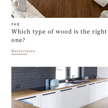
FAQ
Which type of wood is the right
one?
über Which type of wood is the right
Weiterlesen