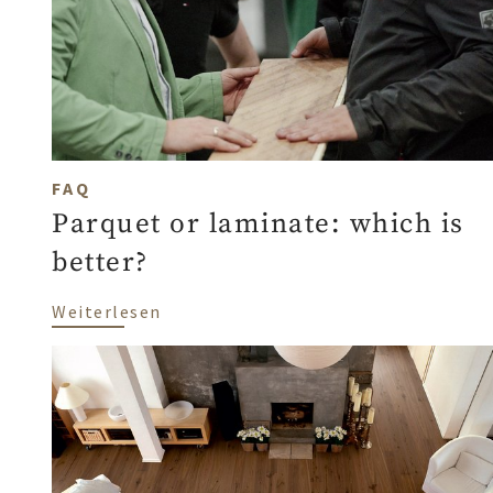
FAQ
Parquet or laminate: which is
better?
über Parquet or laminate: which is b
Weiterlesen